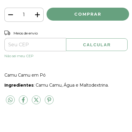
ALTERAR CEP
Entregas para o CEP:
Meios de envio
CALCULAR
Não sei meu CEP
Camu Camu em Pó
Ingredientes
: Camu Camu, Água e Maltodextrina.