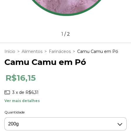
1
/
2
Início
>
Alimentos
>
Farináceos
>
Camu Camu em Pó
Camu Camu em Pó
R$16,15
3
x de
R$6,31
Ver mais detalhes
Quantidade