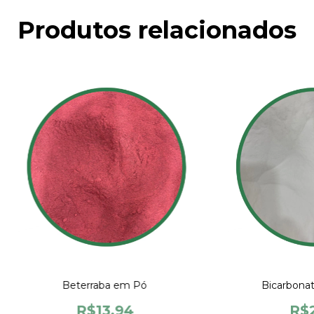
Produtos relacionados
Beterraba em Pó
Bicarbonat
R$13,94
R$2