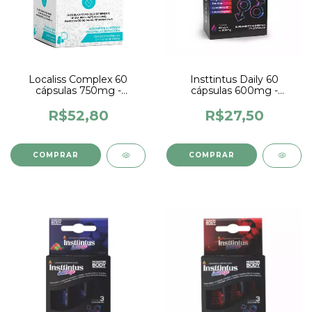
Localiss Complex 60
Insttintus Daily 60
cápsulas 750mg -
cápsulas 600mg -
SupraErvas
Monster Body
R$52,80
R$27,50