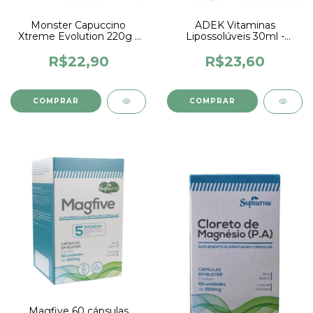
Monster Capuccino
ADEK Vitaminas
Xtreme Evolution 220g -
Lipossolúveis 30ml -
Monster Body
Supralab
R$22,90
R$23,60
Magfive 60 cápsulas