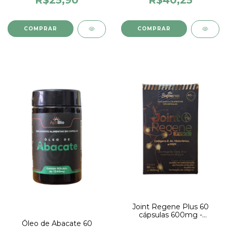
R$25,90
R$40,25
Joint Regene Plus 60
cápsulas 600mg -
SupraErvas
Óleo de Abacate 60