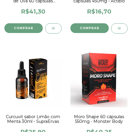
de Uva 60 cápsulas
cápsulas 450mg - Actibio
350mg - Actibio
R$41,30
R$16,70
Curcuvit sabor Limão com
Moro Shape 60 cápsulas
Menta 30ml - SupraErvas
550mg - Monster Body