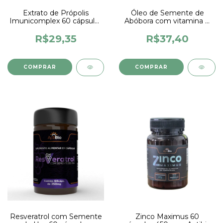
Extrato de Própolis
Óleo de Semente de
Imunicomplex 60 cápsulas
Abóbora com vitamina E
500mg - Supraervas
60 capsulas 1000mg -
Supraervas
R$29,35
R$37,40
Resveratrol com Semente
Zinco Maximus 60