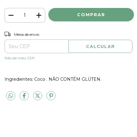
ALTERAR CEP
Entregas para o CEP:
Meios de envio
CALCULAR
Não sei meu CEP
Ingredientes: Coco . NÃO CONTÉM GLÚTEN.