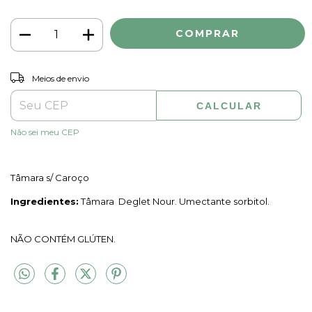
ALTERAR CEP
Entregas para o CEP:
Meios de envio
CALCULAR
Não sei meu CEP
Tâmara s/ Caroço
Ingredientes:
Tâmara Deglet Nour. Umectante sorbitol.
NÃO CONTÉM GLÚTEN.